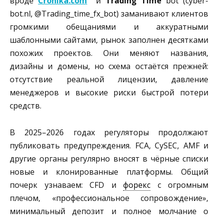
вроде
Cronika.com
и
Trading Time
bot (cyber-
bot.nl, @Trading_time_fx_bot) заманивают клиентов
громкими обещаниями и аккуратными
шаблонными сайтами, рынок заполнен десятками
похожих проектов. Они меняют названия,
дизайны и домены, но схема остаётся прежней:
отсутствие реальной лицензии, давление
менеджеров и высокие риски быстрой потери
средств.
В 2025–2026 годах регуляторы продолжают
публиковать предупреждения. FCA, CySEC, AMF и
другие органы регулярно вносят в чёрные списки
новые и клонированные платформы. Общий
почерк узнаваем: CFD и
форекс
с огромным
плечом, «профессиональное сопровождение»,
минимальный депозит и полное молчание о