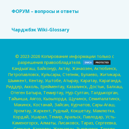
ФОРУМ – вопросы и ответы
Чарджбэк Wiki-Glossary
© 2023-2026 Копирование информации только с
разрешения правообладателя.
Кандыагаш, Байконур, Актау, Жанаозен, Актюбинск,
Петропавловск, Кульсары, Степняк, Булаево, Житикара,
Шымкент, Кентау, Уштобе, Атырау, Каратау, Караганда,
Риддер, Акколь, Ерейментау, Казалинск, Достык, Балхаш,
Отеген Батыра, Темиртау, Нур-Султан, Талдыкорган,
Тайынша, Аягоз, Кызылорда, Щучинск, Семипалатинск,
Макинск, Костанай, Зайсан, Курчатов, Сары-Агаш,
Хромтау, Жаркент, Рудный, Кокшетау, Мамлютка,
Кордай, Ушарал, Темир, Аральск, Павлодар, Усть-
Каменогорск, Алматы, Лисаковск, Тараз, Сергеевка,
Сарканд, Каскелен, Жезказган, Зыряновск, Текели,