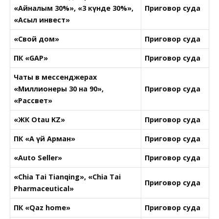
«Айналым 30%», «3 күнде 30%»,
Приговор суда
«Асыл инвест»
«Свой дом»
Приговор суда
ПК «GAP»
Приговор суда
Чаты в мессенджерах
«Миллионеры 30 на 90»,
Приговор суда
«Рассвет»
«ЖК Otau KZ»
Приговор суда
ПК «Ақ үй Арман»
Приговор суда
«Auto Seller»
Приговор суда
«Chia Tai Tianqing», «Chia Tai
Приговор суда
Pharmaceutical»
ПК «Qaz home»
Приговор суда