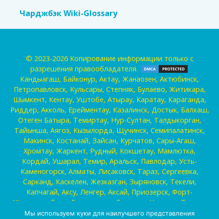
Чарджбэк Wiki-Glossary
© 2023-2026 Копирование информации только с
разрешения правообладателя.
Кандыагаш, Байконур, Актау, Жанаозен, Актюбинск,
Петропавловск, Кульсары, Степняк, Булаево, Житикара,
Шымкент, Кентау, Уштобе, Атырау, Каратау, Караганда,
Риддер, Акколь, Ерейментау, Казалинск, Достык, Балхаш,
Отеген Батыра, Темиртау, Нур-Султан, Талдыкорган,
Тайынша, Аягоз, Кызылорда, Щучинск, Семипалатинск,
Макинск, Костанай, Зайсан, Курчатов, Сары-Агаш,
Хромтау, Жаркент, Рудный, Кокшетау, Мамлютка,
Кордай, Ушарал, Темир, Аральск, Павлодар, Усть-
Каменогорск, Алматы, Лисаковск, Тараз, Сергеевка,
Сарканд, Каскелен, Жезказган, Зыряновск, Текели,
Капчагай, Аксу, Ленгер, Аксай, Приозерск, Форт-
Шевченко, Есик, Державинск, Сатпаев , Уральск, Талгар,
Аркалык, Абай, Жанатас, Туркестан, Серебрянск,
Мы используем куки для наилучшего представления