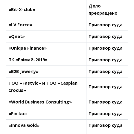
Дело
«Bit-X-club»
прекращено
«LV Force»
Приговор суда
«Qnet»
Приговор суда
«Unique Finance»
Приговор суда
ПК «Елімай-2019»
Приговор суда
«B2B Jewerly»
Приговор суда
ТОО «FastVic» и ТОО «Caspian
Приговор суда
Crocus»
«World Business Consulting»
Приговор суда
«Finiko»
Приговор суда
«Innova Gold»
Приговор суда