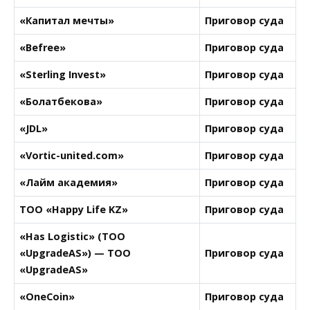
«Капитал мечты»
Приговор суда
«Befree»
Приговор суда
«Sterling Invest»
Приговор суда
«Болатбекова»
Приговор суда
«JDL»
Приговор суда
«Vortic-united.com»
Приговор суда
«Лайм академия»
Приговор суда
ТОО «Happy Life KZ»
Приговор суда
«Has Logistic» (ТОО
«UpgradeAS») — ТОО
Приговор суда
«UpgradeAS»
«OneCoin»
Приговор суда