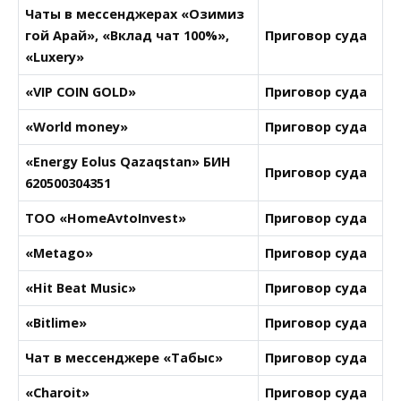
Чаты в мессенджерах «Озимиз
гой Арай», «Вклад чат 100%»,
Приговор суда
«Luxery»
«VIP COIN GOLD»
Приговор суда
«World money»
Приговор суда
«Energy Eolus Qazaqstan» БИН
Приговор суда
620500304351
ТОО «HomeAvtoInvest»
Приговор суда
«Metago»
Приговор суда
«Hit Beat Music»
Приговор суда
«Bitlime»
Приговор суда
Чат в мессенджере «Табыс»
Приговор суда
«Charoit»
Приговор суда