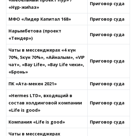
Приговор суда
«Нұр-жиһаз»
МФО «Лидер Капитал 168»
Приговор суда
Нарымбетова (проект
Приговор суда
«Тендер»)
Чаты в мессенджерах «4 күн
70%, 5күн 70%», «Айналым», «VIP
Приговор суда
чат», «Bay Life», «Bay Life чеки»,
«Бронь»
ПК «Ата-мекен 2021»
Приговор суда
«Hermes LTD», входящий в
состав холдинговой компании
Приговор суда
«Life is good»
Компания «Life is good»
Приговор суда
Чаты в мессенджерах