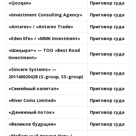
«Qozqan»
Приговор суда
«Investment Consulting Agency»
Приговор суда
«Antares» / «Antares Trade»
Приговор суда
«Eden life» / «MMK Investment»
Приговор суда
«Шаңырақ+» — ТОО «Best Road
Приговор суда
Investment»
«Sincere Systems» —
Приговор суда
201140020428 (S-group, SS-group)
«Семейный капитал»
Приговор суда
«River Coins Limited»
Приговор суда
«Денежный поток»
Приговор суда
«Великое будущее»
Приговор суда
«Мебельный проект Нур» /