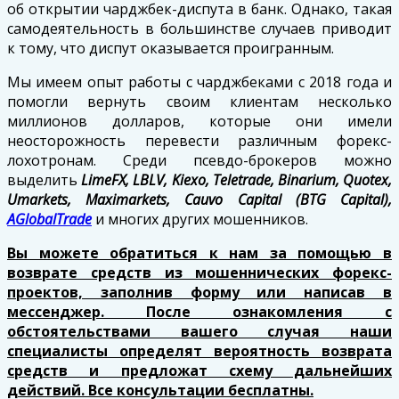
об открытии чарджбек-диспута в банк. Однако, такая
самодеятельность в большинстве случаев приводит
к тому, что диспут оказывается проигранным.
Мы имеем опыт работы с чарджбеками с 2018 года и
помогли вернуть своим клиентам несколько
миллионов долларов, которые они имели
неосторожность перевести различным форекс-
лохотронам. Среди псевдо-брокеров можно
выделить
LimeFX, LBLV, Kiexo, Teletrade, Binarium, Quotex,
Umarkets, Maximarkets, Cauvo Capital (BTG Capital),
AGlobalTrade
и многих других мошенников.
Вы можете обратиться к нам за помощью в
возврате средств из мошеннических форекс-
проектов, заполнив форму или написав в
мессенджер. После ознакомления с
обстоятельствами вашего случая наши
специалисты определят вероятность возврата
средств и предложат схему дальнейших
действий. Все консультации бесплатны.