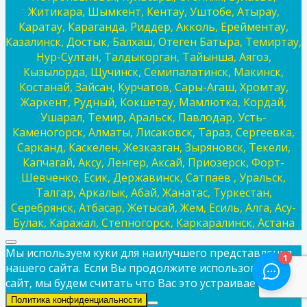
Житикара, Шымкент, Кентау, Уштобе, Атырау,
Каратау, Караганда, Риддер, Акколь, Ерейментау,
Казалинск, Достык, Балхаш, Отеген Батыра, Темиртау,
Нур-Султан, Талдыкорган, Тайынша, Аягоз,
Кызылорда, Щучинск, Семипалатинск, Макинск,
Костанай, Зайсан, Курчатов, Сары-Агаш, Хромтау,
Жаркент, Рудный, Кокшетау, Мамлютка, Кордай,
Ушарал, Темир, Аральск, Павлодар, Усть-
Каменогорск, Алматы, Лисаковск, Тараз, Сергеевка,
Сарканд, Каскелен, Жезказган, Зыряновск, Текели,
Капчагай, Аксу, Ленгер, Аксай, Приозерск, Форт-
Шевченко, Есик, Державинск, Сатпаев , Уральск,
Талгар, Аркалык, Абай, Жанатас, Туркестан,
Серебрянск, Атбасар, Жетысай, Жем, Есиль, Алга, Асу-
Булак, Каражал, Степногорск, Каркаралинск, Астана
Мы используем куки для наилучшего представления
нашего сайта. Если Вы продолжите использовать
сайт, мы будем считать что Вас это устраивает.
Ок
Политика конфиденциальности