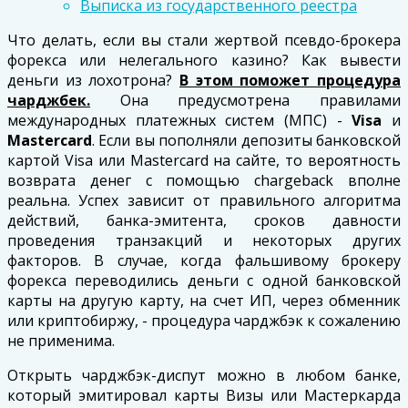
Выписка из государственного реестра
Что делать, если вы стали жертвой псевдо-брокера
форекса или нелегального казино? Как вывести
деньги из лохотрона?
В этом поможет процедура
чарджбек.
Она предусмотрена правилами
международных платежных систем (МПС) -
Visa
и
Mastercard
. Если вы пополняли депозиты банковской
картой Visa или Mastercard на сайте, то вероятность
возврата денег с помощью chargeback вполне
реальна. Успех зависит от правильного алгоритма
действий, банка-эмитента, сроков давности
проведения транзакций и некоторых других
факторов. В случае, когда фальшивому брокеру
форекса переводились деньги с одной банковской
карты на другую карту, на счет ИП, через обменник
или криптобиржу, - процедура чарджбэк к сожалению
не применима.
Открыть чарджбэк-диспут можно в любом банке,
который эмитировал карты Визы или Мастеркарда