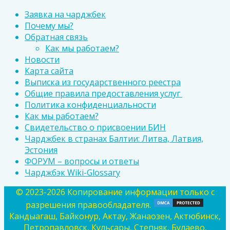
Заявка на чарджбек
Почему мы?
Обратная связь
Как мы работаем?
Новости
Карта сайта
Выписка из государственного реестра
Общие правила предоставления услуг
Политика конфиденциальности
Как мы работаем?
Свидетельство о присвоении БИН
Чарджбек в странах Балтии: Литва, Латвия,
Эстония
ФОРУМ – вопросы и ответы
Чарджбэк Wiki-Glossary
© 2023-2026 Копирование информации только с
разрешения правообладателя.
Кандыагаш, Байконур, Актау, Жанаозен, Актюбинск,
Петропавловск, Кульсары, Степняк, Булаево,