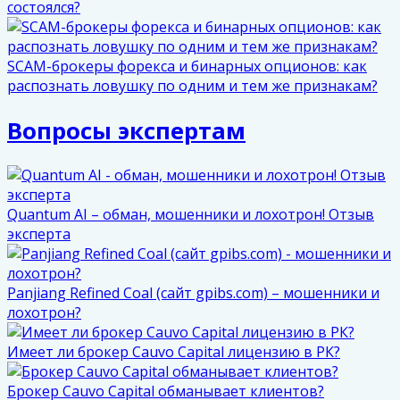
состоялся?
SCAM-брокеры форекса и бинарных опционов: как
распознать ловушку по одним и тем же признакам?
Вопросы экспертам
Quantum AI – обман, мошенники и лохотрон! Отзыв
эксперта
Panjiang Refined Coal (сайт gpibs.com) – мошенники и
лохотрон?
Имеет ли брокер Cauvo Capital лицензию в РК?
Брокер Cauvo Capital обманывает клиентов?