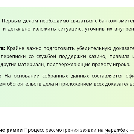
:
Первым делом необходимо связаться с банком-эмите
) и детально изложить ситуацию, уточнив их внутре
в:
Крайне важно подготовить убедительную доказате
 переписки со службой поддержки казино, правила 
 другие материалы, подтверждающие правоту игрока.
:
На основании собранных данных составляется оф
м обстоятельств дела и приложением всех доказательс
ые рамки
Процесс рассмотрения заявки на
чарджбэк
— 