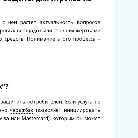
 с ней растет актуальность вопросов
игровых площадок или ставших жертвами
 средств. Понимание этого процесса –
к
”?
защитить потребителей. Если услуга не
енно
чарджбэк
позволяет инициировать
Visa
или
Mastercard
), которым он может