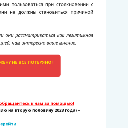
 ими пользоваться при столкновении с
 они не должны становиться причиной
ли они рассматриваться как легитимная
цией, нам интересно ваше мнение.
Н? НЕ ВСЕ ПОТЕРЯНО!
– обращайтесь к нам за помощью!
ию на вторую половину 2023 года) –
перейти