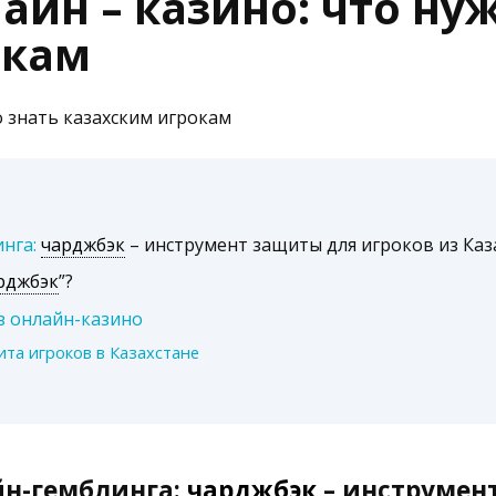
айн – казино: что ну
окам
инга:
чарджбэк
– инструмент защиты для игроков из Каз
рджбэк
”?
з онлайн-казино
та игроков в Казахстане
йн-гемблинга:
чарджбэк
– инструмен