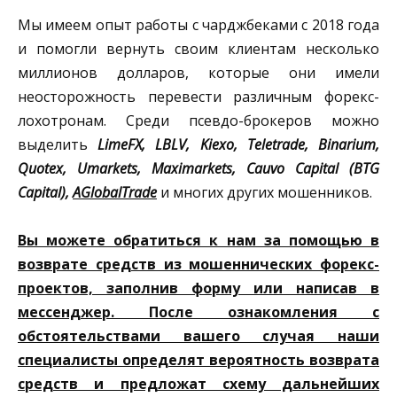
Мы имеем опыт работы с чарджбеками с 2018 года
и помогли вернуть своим клиентам несколько
миллионов долларов, которые они имели
неосторожность перевести различным форекс-
лохотронам. Среди псевдо-брокеров можно
выделить
LimeFX, LBLV, Kiexo, Teletrade, Binarium,
Quotex, Umarkets, Maximarkets, Cauvo Capital (BTG
Capital),
AGlobalTrade
и многих других мошенников.
Вы можете обратиться к нам за помощью в
возврате средств из мошеннических форекс-
проектов, заполнив форму или написав в
мессенджер. После ознакомления с
обстоятельствами вашего случая наши
специалисты определят вероятность возврата
средств и предложат схему дальнейших