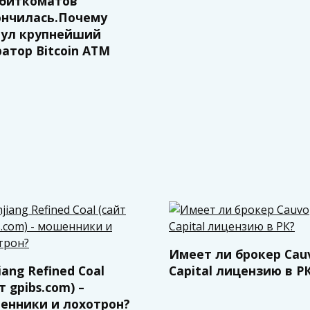
 биткоматов
ончилась.Почему
нул крупнейший
атор Bitcoin ATM
Имеет ли брокер Cau
iang Refined Coal
Capital лицензию в Р
т gpibs.com) –
енники и лохотрон?