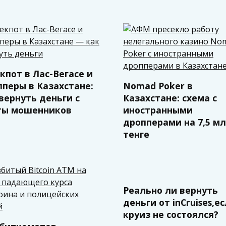
пот в Лас-Вегасе и
пперы в Казахстане:
Nomad Poker в
вернуть деньги с
Казахстане: схема с
ты мошенников
иностранными
дропперами на 7,5 м
тенге
Реально ли вернуть
деньги от inCruises,е
круиз не состоялся?