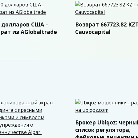
0 долларов США –
Возврат 667723.82 KZT
рат из AGlobaltrade
Cauvocapital
Брокер Ubiqoz: черны
список регулятора,
фейковые лицензии 