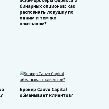
SCAM-брокеры форекса и
бинарных опционов: как
распознать ловушку по
одним и тем же
признакам?
vo
Брокер Cauvo Capital
К?
обманывает клиентов?