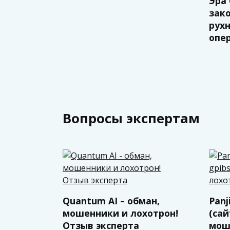
Эра
зак
рух
опер
Вопросы экспертам
Quantum AI – обман,
Panj
мошенники и лохотрон!
(сай
Отзыв эксперта
мош