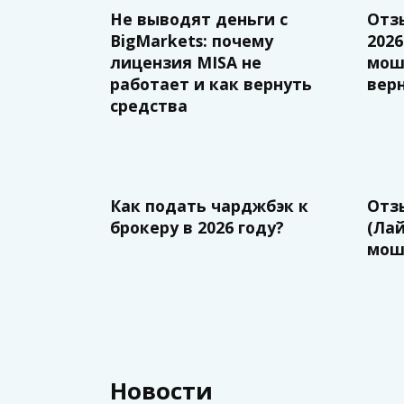
Не выводят деньги с
Отзы
BigMarkets: почему
2026
лицензия MISA не
мош
работает и как вернуть
вер
средства
Как подать чарджбэк к
Отзы
брокеру в 2026 году?
(Ла
мош
Новости