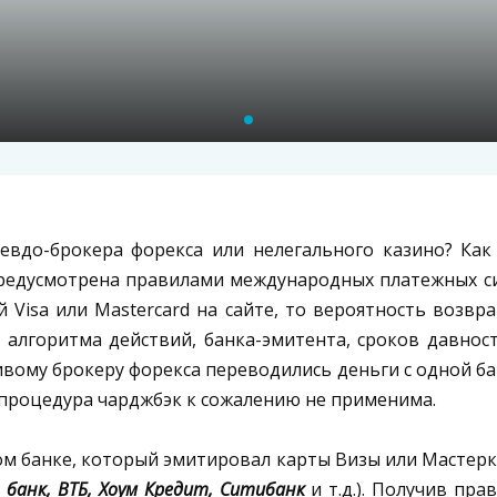
севдо-брокера форекса или нелегального казино? Ка
едусмотрена правилами международных платежных си
 Visa или Mastercard на сайте, то вероятность возвр
о алгоритма действий, банка-эмитента, сроков давно
ивому брокеру форекса переводились деньги с одной ба
 процедура чарджбэк к сожалению не применима.
м банке, который эмитировал карты Визы или Мастерк
ы банк, ВТБ, Хоум Кредит, Ситибанк
и т.д.). Получив пра