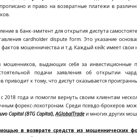
рописано и право на возвратные платежи в различны
ков.
ние в банк-эмитент для открытия диспута самостояте
вления cardholder dispute form. Это указание основ
 фактов мошенничества и т.д. Каждый кейс имеет свои 
й мошенников, выдающих себя за инвестиционные п
стоятельной подачи заявления об открытии чардж
в приводит к тому, что диспут оказывается проигранн
с 2018 года и помогли вернуть своим клиентам неско
ичным форекс-лохотронам. Среди псевдо-брокеров мо
vo Capital (BTG Capital),
AGlobalTrade
и многих других мош
мощью в возврате средств из мошеннических фо