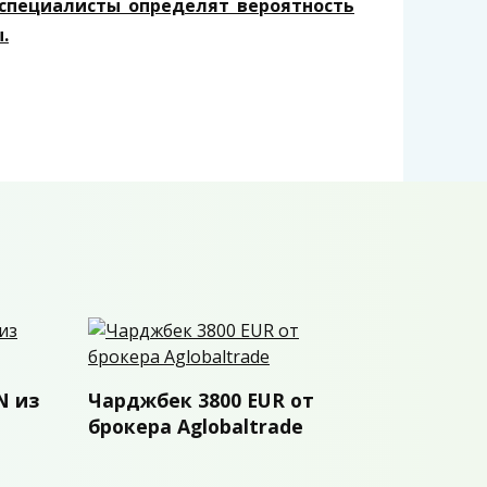
 специалисты определят вероятность
.
N из
Чарджбек 3800 EUR от
брокера Aglobaltrade