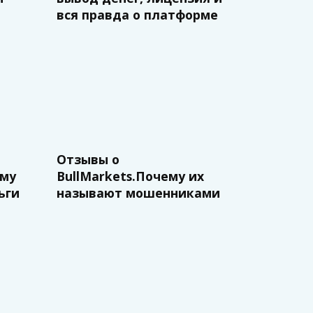
вся правда о платформе
Отзывы о
ему
BullMarkets.Почему их
ьги
называют мошенниками