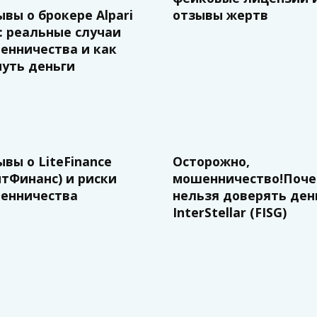
вы о брокере Alpari
отзывы жертв
: реальные случаи
енничества и как
нуть деньги
вы о LiteFinance
Осторожно,
йтФинанс) и риски
мошенничество!Поч
енничества
нельзя доверять ден
InterStellar (FISG)