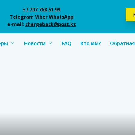
+7 707 768 61 99
Telegram
Viber
WhatsApp
e-mail:
chargeback@post.kz
еры
Новости
FAQ
Кто мы?
Обратная