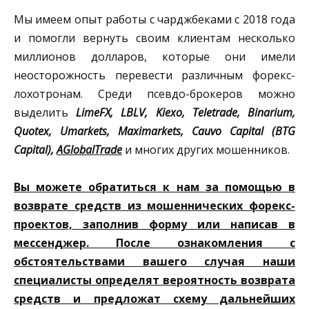
Мы имеем опыт работы с чарджбеками с 2018 года
и помогли вернуть своим клиентам несколько
миллионов долларов, которые они имели
неосторожность перевести различным форекс-
лохотронам. Среди псевдо-брокеров можно
выделить
LimeFX, LBLV, Kiexo, Teletrade, Binarium,
Quotex, Umarkets, Maximarkets, Cauvo Capital (BTG
Capital),
AGlobalTrade
и многих других мошенников.
Вы можете обратиться к нам за помощью в
возврате средств из мошеннических форекс-
проектов, заполнив форму или написав в
мессенджер. После ознакомления с
обстоятельствами вашего случая наши
специалисты определят вероятность возврата
средств и предложат схему дальнейших